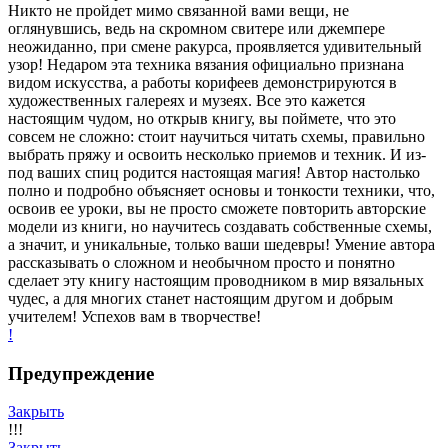
Никто не пройдет мимо связанной вами вещи, не
оглянувшись, ведь на скромном свитере или джемпере
неожиданно, при смене ракурса, проявляется удивительный
узор! Недаром эта техника вязания официально признана
видом искусства, а работы корифеев демонстрируются в
художественных галереях и музеях. Все это кажется
настоящим чудом, но открыв книгу, вы поймете, что это
совсем не сложно: стоит научиться читать схемы, правильно
выбрать пряжу и освоить несколько приемов и техник. И из-
под ваших спиц родится настоящая магия! Автор настолько
полно и подробно объясняет основы и тонкости техники, что,
освоив ее уроки, вы не просто сможете повторить авторские
модели из книги, но научитесь создавать собственные схемы,
а значит, и уникальные, только ваши шедевры! Умение автора
рассказывать о сложном и необычном просто и понятно
сделает эту книгу настоящим проводником в мир вязальных
чудес, а для многих станет настоящим другом и добрым
учителем! Успехов вам в творчестве!
!
Предупреждение
Закрыть
!!!
Закрыть