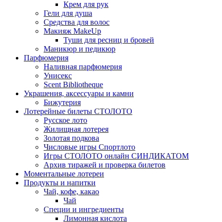
Крем для рук
Гели для душа
Средства для волос
Макияж MakeUp
Туши для ресниц и бровей
Маникюр и педикюр
Парфюмерия
Наливная парфюмерия
Унисекс
Scent Bibliotheque
Украшения, аксессуары и камни
Бижутерия
Лотерейные билеты СТОЛОТО
Русское лото
Жилищная лотерея
Золотая подкова
Числовые игры Спортлото
Игры СТОЛОТО онлайн СИНДИКАТОМ
Архив тиражей и проверка билетов
Моментальные лотереи
Продукты и напитки
Чай, кофе, какао
Чай
Специи и ингредиенты
Лимонная кислота