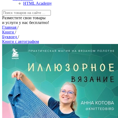
HTML Academy
Разместите свои товары
и услуги у нас бесплатно!
Главная
/
Книги
/
Буквоед
/
Книги с автографом