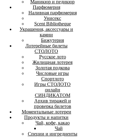
Маникюр и педикюр
Парфюмерия
Наливная парфюмерия
Унисекс
Scent Bibliotheque
Украшения, аксессуары и
камни
Бижутерия
Лотерейные билеты
СТОЛОТО
Русское лото
Жилищная лотерея
Золотая подкова
Числовые игры
Спортлото
Игры СТОЛОТО
онлайн
СИНДИКАТОМ
Архив тиражей и
проверка билетов
Моментальные лотереи
Продукты и напитки
Чай, кофе, какао
Чай
Специи и ингредиенты