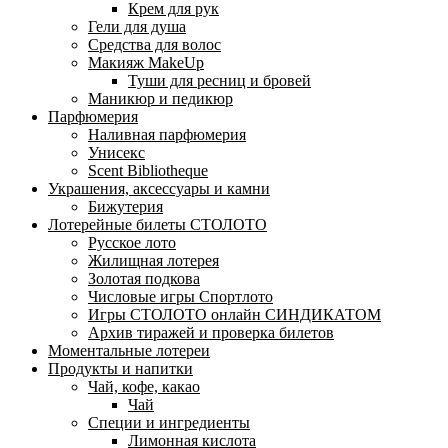
Крем для рук
Гели для душа
Средства для волос
Макияж MakeUp
Туши для ресниц и бровей
Маникюр и педикюр
Парфюмерия
Наливная парфюмерия
Унисекс
Scent Bibliotheque
Украшения, аксессуары и камни
Бижутерия
Лотерейные билеты СТОЛОТО
Русское лото
Жилищная лотерея
Золотая подкова
Числовые игры Спортлото
Игры СТОЛОТО онлайн СИНДИКАТОМ
Архив тиражей и проверка билетов
Моментальные лотереи
Продукты и напитки
Чай, кофе, какао
Чай
Специи и ингредиенты
Лимонная кислота