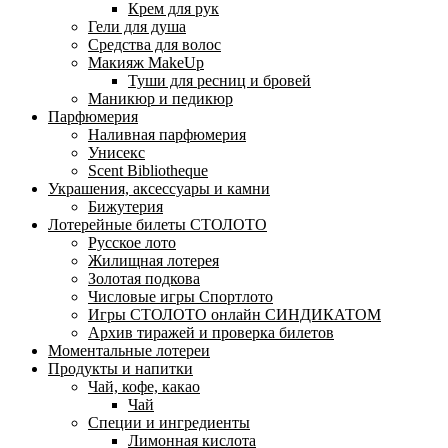
Крем для рук
Гели для душа
Средства для волос
Макияж MakeUp
Туши для ресниц и бровей
Маникюр и педикюр
Парфюмерия
Наливная парфюмерия
Унисекс
Scent Bibliotheque
Украшения, аксессуары и камни
Бижутерия
Лотерейные билеты СТОЛОТО
Русское лото
Жилищная лотерея
Золотая подкова
Числовые игры Спортлото
Игры СТОЛОТО онлайн СИНДИКАТОМ
Архив тиражей и проверка билетов
Моментальные лотереи
Продукты и напитки
Чай, кофе, какао
Чай
Специи и ингредиенты
Лимонная кислота