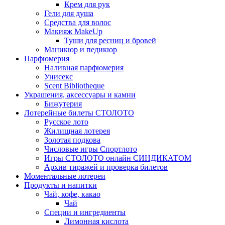
Крем для рук
Гели для душа
Средства для волос
Макияж MakeUp
Туши для ресниц и бровей
Маникюр и педикюр
Парфюмерия
Наливная парфюмерия
Унисекс
Scent Bibliotheque
Украшения, аксессуары и камни
Бижутерия
Лотерейные билеты СТОЛОТО
Русское лото
Жилищная лотерея
Золотая подкова
Числовые игры Спортлото
Игры СТОЛОТО онлайн СИНДИКАТОМ
Архив тиражей и проверка билетов
Моментальные лотереи
Продукты и напитки
Чай, кофе, какао
Чай
Специи и ингредиенты
Лимонная кислота