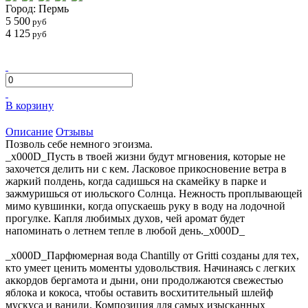
Город: Пермь
5 500
руб
4 125
руб
В корзину
Описание
Отзывы
Позволь себе немного эгоизма.
_x000D_Пусть в твоей жизни будут мгновения, которые не
захочется делить ни с кем. Ласковое прикосновение ветра в
жаркий полдень, когда садишься на скамейку в парке и
зажмуришься от июльского Солнца. Нежность проплывающей
мимо кувшинки, когда опускаешь руку в воду на лодочной
прогулке. Капля любимых духов, чей аромат будет
напоминать о летнем тепле в любой день._x000D_
_x000D_Парфюмерная вода Chantilly от Gritti созданы для тех,
кто умеет ценить моменты удовольствия. Начинаясь с легких
аккордов бергамота и дыни, они продолжаются свежестью
яблока и кокоса, чтобы оставить восхитительный шлейф
мускуса и ванили. Композиция для самых изысканных