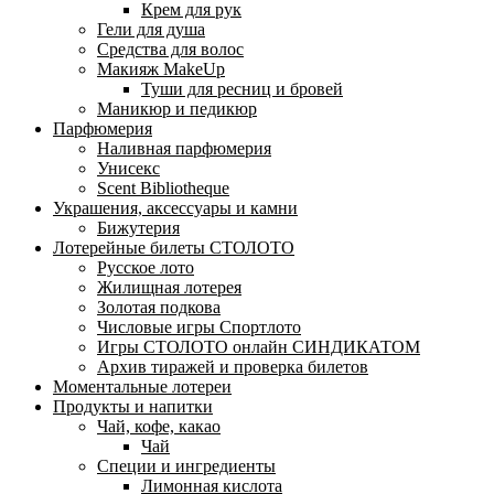
Крем для рук
Гели для душа
Средства для волос
Макияж MakeUp
Туши для ресниц и бровей
Маникюр и педикюр
Парфюмерия
Наливная парфюмерия
Унисекс
Scent Bibliotheque
Украшения, аксессуары и камни
Бижутерия
Лотерейные билеты СТОЛОТО
Русское лото
Жилищная лотерея
Золотая подкова
Числовые игры Спортлото
Игры СТОЛОТО онлайн СИНДИКАТОМ
Архив тиражей и проверка билетов
Моментальные лотереи
Продукты и напитки
Чай, кофе, какао
Чай
Специи и ингредиенты
Лимонная кислота