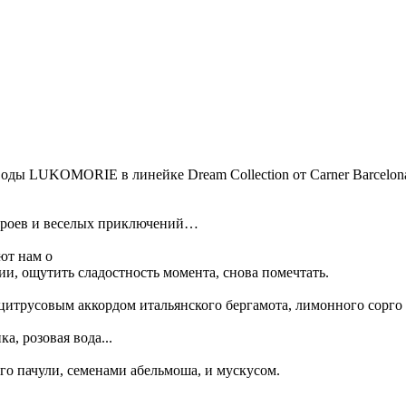
ды LUKOMORIE в линейке Dream Collection от Carner Barcelona
ероев и веселых приключений…
ют нам о
ии, ощутить сладостность момента, снова помечтать.
итрусовым аккордом итальянского бергамота, лимонного сорго 
а, розовая вода...
 пачули, семенами абельмоша, и мускусом.