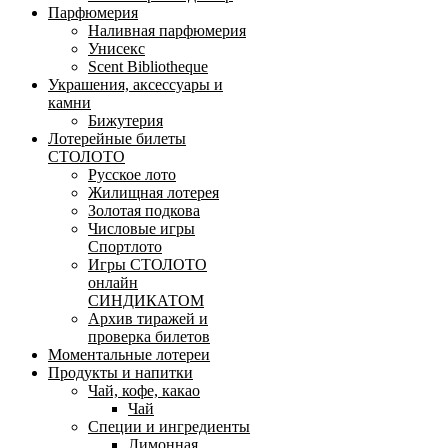
Парфюмерия
Наливная парфюмерия
Унисекс
Scent Bibliotheque
Украшения, аксессуары и
камни
Бижутерия
Лотерейные билеты
СТОЛОТО
Русское лото
Жилищная лотерея
Золотая подкова
Числовые игры
Спортлото
Игры СТОЛОТО
онлайн
СИНДИКАТОМ
Архив тиражей и
проверка билетов
Моментальные лотереи
Продукты и напитки
Чай, кофе, какао
Чай
Специи и ингредиенты
Лимонная