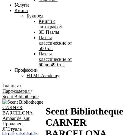
Услуги
Книги
Буквоед
Книги с
автографом
3D Пазлы
Пазлы
классические от
500 эл.
Пазлы
классические от
60 до 499 эл.
Профессии
HTML Academy
Главная
/
Парфюмерия
/
Scent Bibliotheque
Scent Bibliotheque
CARNER
Продавец
Л`Этуаль
BARCELONA