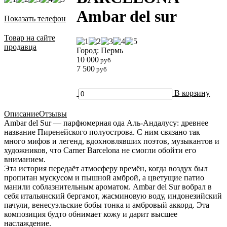
Ambar del sur
Показать телефон
Товар на сайте
продавца
Город: Пермь
10 000
руб
7 500
руб
В корзину
Описание
Отзывы
Ambar del Sur — парфюмерная ода Аль-Андалусу: древнее
название Пиренейского полуострова. С ним связано так
много мифов и легенд, вдохновлявших поэтов, музыкантов и
художников, что Carner Barcelona не смогли обойти его
вниманием.
Эта история передаёт атмосферу времён, когда воздух был
пропитан мускусом и пышной амброй, а цветущие патио
манили соблазнительным ароматом. Ambar del Sur вобрал в
себя итальянский бергамот, жасминовую воду, индонезийский
пачули, венесуэльские бобы тонка и амбровый аккорд. Эта
композиция будто обнимает кожу и дарит высшее
наслаждение.