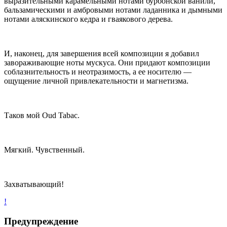
выразительными карамельными нотами бурбонской ванили,
бальзамическими и амбровыми нотами ладанника и дымными
нотами аляскинского кедра и гваякового дерева.
И, наконец, для завершения всей композиции я добавил
завораживающие ноты мускуса. Они придают композиции
соблазнительность и неотразимость, а ее носителю —
ощущение личной привлекательности и магнетизма.
Таков мой Oud Tabac.
Мягкий. Чувственный.
Захватывающий!
!
Предупреждение