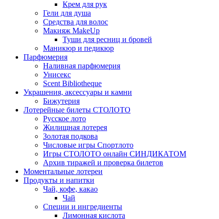
Крем для рук
Гели для душа
Средства для волос
Макияж MakeUp
Туши для ресниц и бровей
Маникюр и педикюр
Парфюмерия
Наливная парфюмерия
Унисекс
Scent Bibliotheque
Украшения, аксессуары и камни
Бижутерия
Лотерейные билеты СТОЛОТО
Русское лото
Жилищная лотерея
Золотая подкова
Числовые игры Спортлото
Игры СТОЛОТО онлайн СИНДИКАТОМ
Архив тиражей и проверка билетов
Моментальные лотереи
Продукты и напитки
Чай, кофе, какао
Чай
Специи и ингредиенты
Лимонная кислота