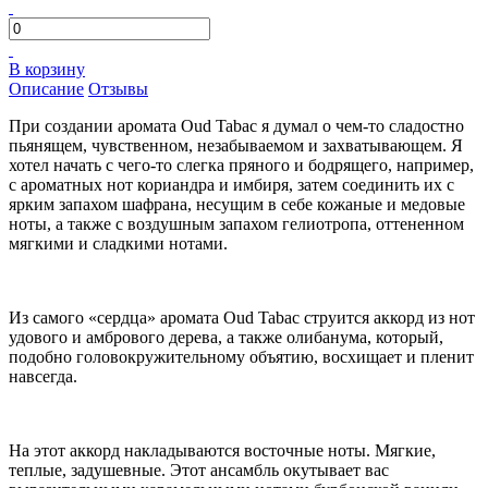
В корзину
Описание
Отзывы
При создании аромата Oud Tabac я думал о чем-то сладостно
пьянящем, чувственном, незабываемом и захватывающем. Я
хотел начать с чего-то слегка пряного и бодрящего, например,
с ароматных нот кориандра и имбиря, затем соединить их с
ярким запахом шафрана, несущим в себе кожаные и медовые
ноты, а также с воздушным запахом гелиотропа, оттененном
мягкими и сладкими нотами.
Из самого «сердца» аромата Oud Tabac струится аккорд из нот
удового и амбрового дерева, а также олибанума, который,
подобно головокружительному объятию, восхищает и пленит
навсегда.
На этот аккорд накладываются восточные ноты. Мягкие,
теплые, задушевные. Этот ансамбль окутывает вас