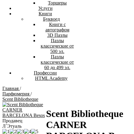
Торшеры
Услуги
Книги
Буквоед
Книги с
автографом
3D Пазлы
Пазлы
классические от
500 эл.
Пазлы
классические от
60 до 499 эл.
Профессии
HTML Academy
Главная
/
Парфюмерия
/
Scent Bibliotheque
Scent Bibliotheque
Продавец
CARNER
Л`Этуаль