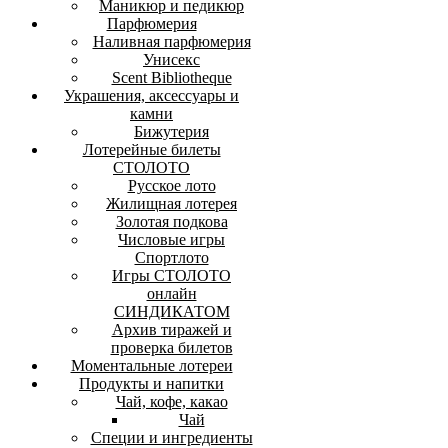
Маникюр и педикюр
Парфюмерия
Наливная парфюмерия
Унисекс
Scent Bibliotheque
Украшения, аксессуары и
камни
Бижутерия
Лотерейные билеты
СТОЛОТО
Русское лото
Жилищная лотерея
Золотая подкова
Числовые игры
Спортлото
Игры СТОЛОТО
онлайн
СИНДИКАТОМ
Архив тиражей и
проверка билетов
Моментальные лотереи
Продукты и напитки
Чай, кофе, какао
Чай
Специи и ингредиенты