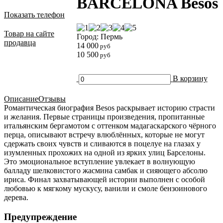
BARCELONA Besos
Показать телефон
Товар на сайте
Город: Пермь
продавца
14 000
руб
10 500
руб
В корзину
Описание
Отзывы
Романтическая биография Besos раскрывает историю страсти
и желания. Первые страницы произведения, пропитанные
итальянским бергамотом с оттенком мадагаскарского чёрного
перца, описывают встречу влюблённых, которые не могут
сдержать своих чувств и сливаются в поцелуе на глазах у
изумленных прохожих на одной из ярких улиц Барселоны.
Это эмоциональное вступление увлекает в волнующую
балладу шелковистого жасмина самбак и сияющего абсолю
ириса. Финал захватывающей истории выполнен с особой
любовью к мягкому мускусу, ванили и смоле бензоинового
дерева.
Предупреждение