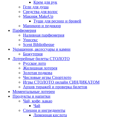
Крем для рук
Гели для душа
Средства для волос
Макияж MakeUp
Туши для ресниц и бровей
Маникюр и педикюр
Парфюмерия
Наливная парфюмерия
Унисекс
Scent Bibliotheque
Украшения, аксессуары и камни
Бижутерия
Лотерейные билеты СТОЛОТО
Русское лото
Жилищная лотерея
Золотая подкова
Числовые игры Спортлото
Игры СТОЛОТО онлайн СИНДИКАТОМ
Архив тиражей и проверка билетов
Моментальные лотереи
Продукты и напитки
Чай, кофе, какао
Чай
Специи и ингредиенты
Лимонная кислота