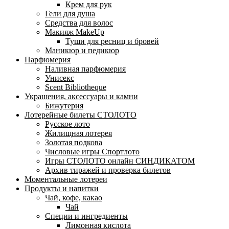
Крем для рук
Гели для душа
Средства для волос
Макияж MakeUp
Туши для ресниц и бровей
Маникюр и педикюр
Парфюмерия
Наливная парфюмерия
Унисекс
Scent Bibliotheque
Украшения, аксессуары и камни
Бижутерия
Лотерейные билеты СТОЛОТО
Русское лото
Жилищная лотерея
Золотая подкова
Числовые игры Спортлото
Игры СТОЛОТО онлайн СИНДИКАТОМ
Архив тиражей и проверка билетов
Моментальные лотереи
Продукты и напитки
Чай, кофе, какао
Чай
Специи и ингредиенты
Лимонная кислота