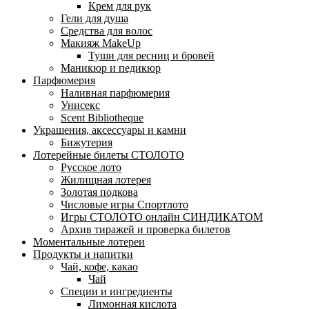
Крем для рук
Гели для душа
Средства для волос
Макияж MakeUp
Туши для ресниц и бровей
Маникюр и педикюр
Парфюмерия
Наливная парфюмерия
Унисекс
Scent Bibliotheque
Украшения, аксессуары и камни
Бижутерия
Лотерейные билеты СТОЛОТО
Русское лото
Жилищная лотерея
Золотая подкова
Числовые игры Спортлото
Игры СТОЛОТО онлайн СИНДИКАТОМ
Архив тиражей и проверка билетов
Моментальные лотереи
Продукты и напитки
Чай, кофе, какао
Чай
Специи и ингредиенты
Лимонная кислота