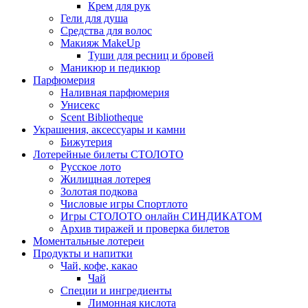
Крем для рук
Гели для душа
Средства для волос
Макияж MakeUp
Туши для ресниц и бровей
Маникюр и педикюр
Парфюмерия
Наливная парфюмерия
Унисекс
Scent Bibliotheque
Украшения, аксессуары и камни
Бижутерия
Лотерейные билеты СТОЛОТО
Русское лото
Жилищная лотерея
Золотая подкова
Числовые игры Спортлото
Игры СТОЛОТО онлайн СИНДИКАТОМ
Архив тиражей и проверка билетов
Моментальные лотереи
Продукты и напитки
Чай, кофе, какао
Чай
Специи и ингредиенты
Лимонная кислота