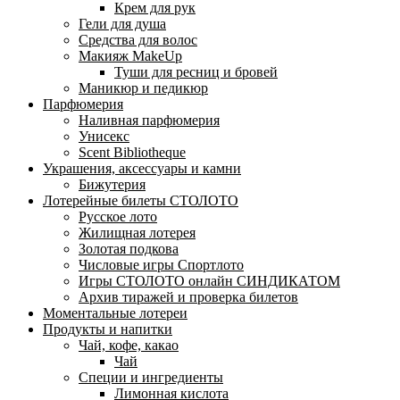
Крем для рук
Гели для душа
Средства для волос
Макияж MakeUp
Туши для ресниц и бровей
Маникюр и педикюр
Парфюмерия
Наливная парфюмерия
Унисекс
Scent Bibliotheque
Украшения, аксессуары и камни
Бижутерия
Лотерейные билеты СТОЛОТО
Русское лото
Жилищная лотерея
Золотая подкова
Числовые игры Спортлото
Игры СТОЛОТО онлайн СИНДИКАТОМ
Архив тиражей и проверка билетов
Моментальные лотереи
Продукты и напитки
Чай, кофе, какао
Чай
Специи и ингредиенты
Лимонная кислота