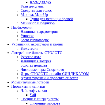
Крем для рук
Гели для душа
Средства для волос
Макияж MakeUp
Туши для ресниц и бровей
Маникюр и педикюр
Парфюмерия
Наливная парфюмерия
Унисекс
Scent Bibliotheque
Украшения, аксессуары и камни
Бижутерия
Лотерейные билеты СТОЛОТО
Русское лото
Жилищная лотерея
Золотая подкова
Числовые игры Спортлото
Игры СТОЛОТО онлайн СИНДИКАТОМ
Архив тиражей и проверка билетов
Моментальные лотереи
Продукты и напитки
Чай, кофе, какао
Чай
Специи и ингредиенты
Лимонная кислота