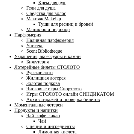
Крем для рук
Гели для душа
Средства для волос
Макияж MakeUp
Туши для ресниц и бровей
Маникюр и педикюр
Парфюмерия
Наливная парфюмерия
Унисекс
Scent Bibliotheque
Украшения, аксессуары и камни
Бижутерия
Лотерейные билеты СТОЛОТО
Русское лото
Жилищная лотерея
Золотая подкова
Числовые игры Спортлото
Игры СТОЛОТО онлайн СИНДИКАТОМ
Архив тиражей и проверка билетов
Моментальные лотереи
Продукты и напитки
Чай, кофе, какао
Чай
Специи и ингредиенты
Лимонная кислота