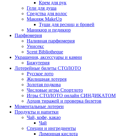
Крем для рук
Гели для душа
Средства для волос
Макияж MakeUp
Туши для ресниц и бровей
Маникюр и педикюр
Парфюмерия
Наливная парфюмерия
Унисекс
Scent Bibliotheque
Украшения, аксессуары и камни
Бижутерия
Лотерейные билеты СТОЛОТО
Русское лото
Жилищная лотерея
Золотая подкова
Числовые игры Спортлото
Игры СТОЛОТО онлайн СИНДИКАТОМ
Архив тиражей и проверка билетов
Моментальные лотереи
Продукты и напитки
Чай, кофе, какао
Чай
Специи и ингредиенты
Лимонная кислота