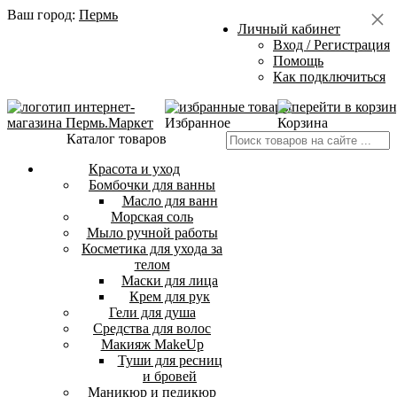
Ваш город:
Пермь
Личный кабинет
Вход / Регистрация
Помощь
Как подключиться
Избранное
Корзина
Каталог товаров
Красота и уход
Бомбочки для ванны
Масло для ванн
Морская соль
Мыло ручной работы
Косметика для ухода за
телом
Маски для лица
Крем для рук
Гели для душа
Средства для волос
Макияж MakeUp
Туши для ресниц
и бровей
Маникюр и педикюр