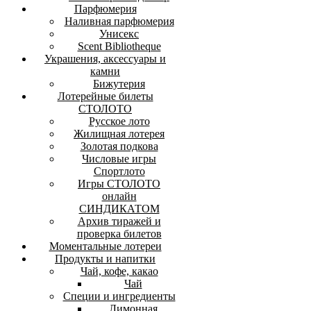
Парфюмерия
Наливная парфюмерия
Унисекс
Scent Bibliotheque
Украшения, аксессуары и
камни
Бижутерия
Лотерейные билеты
СТОЛОТО
Русское лото
Жилищная лотерея
Золотая подкова
Числовые игры
Спортлото
Игры СТОЛОТО
онлайн
СИНДИКАТОМ
Архив тиражей и
проверка билетов
Моментальные лотереи
Продукты и напитки
Чай, кофе, какао
Чай
Специи и ингредиенты
Лимонная