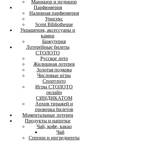
Маникюр и педикюр
Парфюмерия
Наливная парфюмерия
Унисекс
Scent Bibliotheque
Украшения, аксессуары и
камни
Бижутерия
Лотерейные билеты
СТОЛОТО
Русское лото
Жилищная лотерея
Золотая подкова
Числовые игры
Спортлото
Игры СТОЛОТО
онлайн
СИНДИКАТОМ
Архив тиражей и
проверка билетов
Моментальные лотереи
Продукты и напитки
Чай, кофе, какао
Чай
Специи и ингредиенты