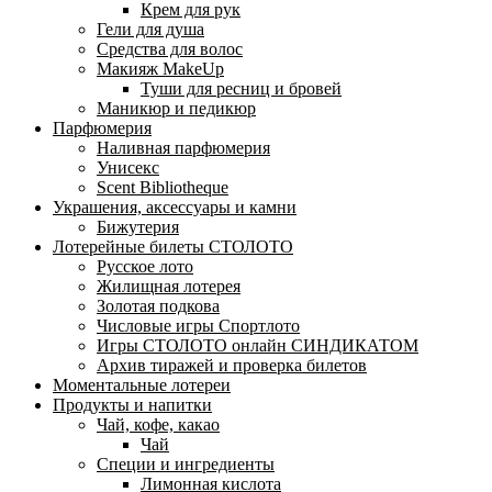
Крем для рук
Гели для душа
Средства для волос
Макияж MakeUp
Туши для ресниц и бровей
Маникюр и педикюр
Парфюмерия
Наливная парфюмерия
Унисекс
Scent Bibliotheque
Украшения, аксессуары и камни
Бижутерия
Лотерейные билеты СТОЛОТО
Русское лото
Жилищная лотерея
Золотая подкова
Числовые игры Спортлото
Игры СТОЛОТО онлайн СИНДИКАТОМ
Архив тиражей и проверка билетов
Моментальные лотереи
Продукты и напитки
Чай, кофе, какао
Чай
Специи и ингредиенты
Лимонная кислота