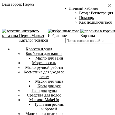
Ваш город:
Пермь
Личный кабинет
Вход / Регистрация
Помощь
Как подключиться
Избранное
Корзина
Каталог товаров
Красота и уход
Бомбочки для ванны
Масло для ванн
Морская соль
Мыло ручной работы
Косметика для ухода за
телом
Маски для лица
Крем для рук
Гели для душа
Средства для волос
Макияж MakeUp
Туши для ресниц
и бровей
Маникюр и педикюр