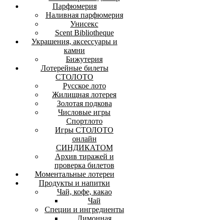
Парфюмерия
Наливная парфюмерия
Унисекс
Scent Bibliotheque
Украшения, аксессуары и
камни
Бижутерия
Лотерейные билеты
СТОЛОТО
Русское лото
Жилищная лотерея
Золотая подкова
Числовые игры
Спортлото
Игры СТОЛОТО
онлайн
СИНДИКАТОМ
Архив тиражей и
проверка билетов
Моментальные лотереи
Продукты и напитки
Чай, кофе, какао
Чай
Специи и ингредиенты
Лимонная