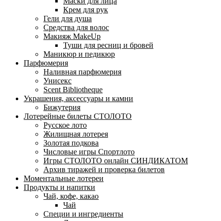
Маски для лица
Крем для рук
Гели для душа
Средства для волос
Макияж MakeUp
Туши для ресниц и бровей
Маникюр и педикюр
Парфюмерия
Наливная парфюмерия
Унисекс
Scent Bibliotheque
Украшения, аксессуары и камни
Бижутерия
Лотерейные билеты СТОЛОТО
Русское лото
Жилищная лотерея
Золотая подкова
Числовые игры Спортлото
Игры СТОЛОТО онлайн СИНДИКАТОМ
Архив тиражей и проверка билетов
Моментальные лотереи
Продукты и напитки
Чай, кофе, какао
Чай
Специи и ингредиенты