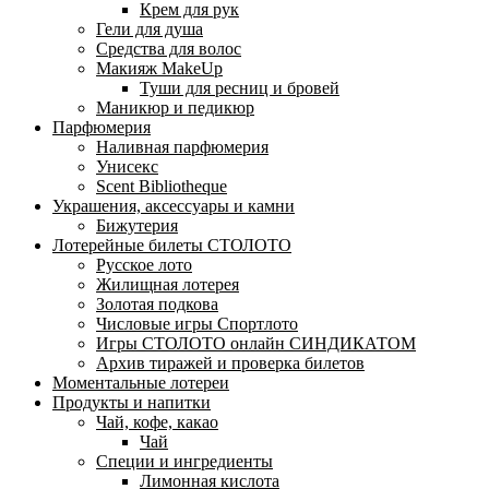
Крем для рук
Гели для душа
Средства для волос
Макияж MakeUp
Туши для ресниц и бровей
Маникюр и педикюр
Парфюмерия
Наливная парфюмерия
Унисекс
Scent Bibliotheque
Украшения, аксессуары и камни
Бижутерия
Лотерейные билеты СТОЛОТО
Русское лото
Жилищная лотерея
Золотая подкова
Числовые игры Спортлото
Игры СТОЛОТО онлайн СИНДИКАТОМ
Архив тиражей и проверка билетов
Моментальные лотереи
Продукты и напитки
Чай, кофе, какао
Чай
Специи и ингредиенты
Лимонная кислота