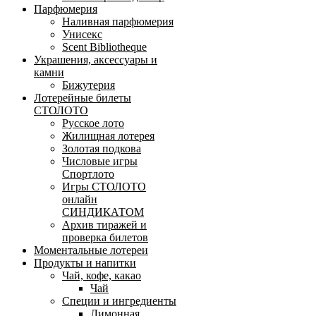
Парфюмерия
Наливная парфюмерия
Унисекс
Scent Bibliotheque
Украшения, аксессуары и
камни
Бижутерия
Лотерейные билеты
СТОЛОТО
Русское лото
Жилищная лотерея
Золотая подкова
Числовые игры
Спортлото
Игры СТОЛОТО
онлайн
СИНДИКАТОМ
Архив тиражей и
проверка билетов
Моментальные лотереи
Продукты и напитки
Чай, кофе, какао
Чай
Специи и ингредиенты
Лимонная