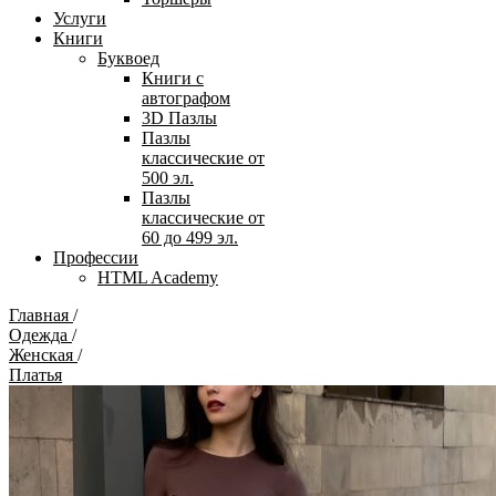
Услуги
Книги
Буквоед
Книги с
автографом
3D Пазлы
Пазлы
классические от
500 эл.
Пазлы
классические от
60 до 499 эл.
Профессии
HTML Academy
Главная
/
Одежда
/
Женская
/
Платья