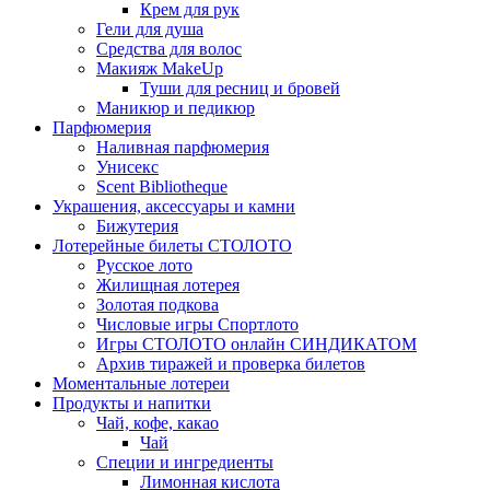
Крем для рук
Гели для душа
Средства для волос
Макияж MakeUp
Туши для ресниц и бровей
Маникюр и педикюр
Парфюмерия
Наливная парфюмерия
Унисекс
Scent Bibliotheque
Украшения, аксессуары и камни
Бижутерия
Лотерейные билеты СТОЛОТО
Русское лото
Жилищная лотерея
Золотая подкова
Числовые игры Спортлото
Игры СТОЛОТО онлайн СИНДИКАТОМ
Архив тиражей и проверка билетов
Моментальные лотереи
Продукты и напитки
Чай, кофе, какао
Чай
Специи и ингредиенты
Лимонная кислота