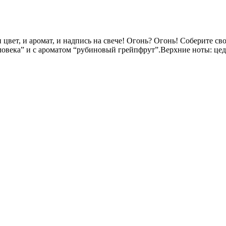
 цвет, и аромат, и надпись на свече! Огонь? Огонь! Соберите с
еловека” и с ароматом “рубиновый грейпфрут”.Верхние ноты: це