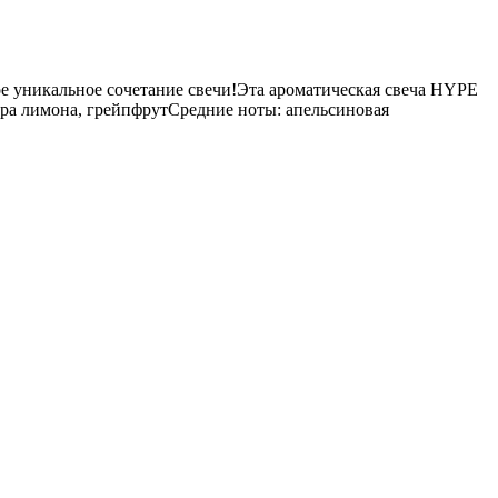
вое уникальное сочетание свечи!Эта ароматическая свеча HYPE
дра лимона, грейпфрутСредние ноты: апельсиновая