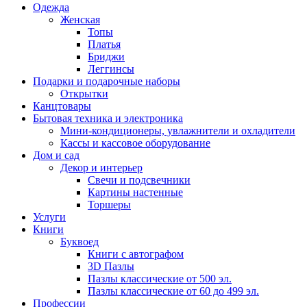
Одежда
Женская
Топы
Платья
Бриджи
Леггинсы
Подарки и подарочные наборы
Открытки
Канцтовары
Бытовая техника и электроника
Мини-кондиционеры, увлажнители и охладители
Кассы и кассовое оборудование
Дом и сад
Декор и интерьер
Свечи и подсвечники
Картины настенные
Торшеры
Услуги
Книги
Буквоед
Книги с автографом
3D Пазлы
Пазлы классические от 500 эл.
Пазлы классические от 60 до 499 эл.
Профессии