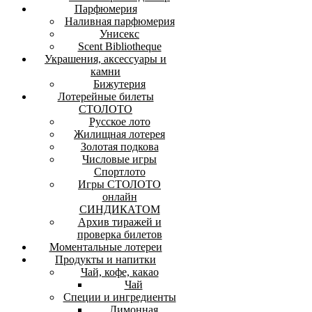
Парфюмерия
Наливная парфюмерия
Унисекс
Scent Bibliotheque
Украшения, аксессуары и
камни
Бижутерия
Лотерейные билеты
СТОЛОТО
Русское лото
Жилищная лотерея
Золотая подкова
Числовые игры
Спортлото
Игры СТОЛОТО
онлайн
СИНДИКАТОМ
Архив тиражей и
проверка билетов
Моментальные лотереи
Продукты и напитки
Чай, кофе, какао
Чай
Специи и ингредиенты
Лимонная