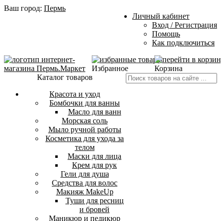
Ваш город:
Пермь
Личный кабинет
Вход / Регистрация
Помощь
Как подключиться
Избранное
Корзина
Каталог товаров
Красота и уход
Бомбочки для ванны
Масло для ванн
Морская соль
Мыло ручной работы
Косметика для ухода за
телом
Маски для лица
Крем для рук
Гели для душа
Средства для волос
Макияж MakeUp
Туши для ресниц
и бровей
Маникюр и педикюр