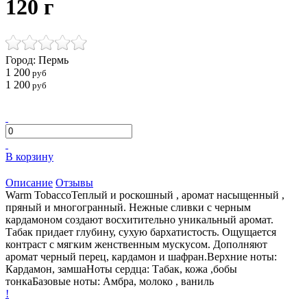
120 г
Город: Пермь
1 200
руб
1 200
руб
В корзину
Описание
Отзывы
Warm TobaccoТеплый и роскошный , аромат насыщенный ,
пряный и многогранный. Нежные сливки с черным
кардамоном создают восхитительно уникальный аромат.
Табак придает глубину, сухую бархатистость. Ощущается
контраст с мягким женственным мускусом. Дополняют
аромат черный перец, кардамон и шафран.Верхние ноты:
Кардамон, замшаНоты сердца: Табак, кожа ,бобы
тонкаБазовые ноты: Амбра, молоко , ваниль
!