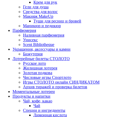
Крем для рук
Гели для душа
Средства для волос
Макияж MakeUp
Туши для ресниц и бровей
Маникюр и педикюр
Парфюмерия
Наливная парфюмерия
Унисекс
Scent Bibliotheque
Украшения, аксессуары и камни
Бижутерия
Лотерейные билеты СТОЛОТО
Русское лото
Жилищная лотерея
Золотая подкова
Числовые игры Спортлото
Игры СТОЛОТО онлайн СИНДИКАТОМ
Архив тиражей и проверка билетов
Моментальные лотереи
Продукты и напитки
Чай, кофе, какао
Чай
Специи и ингредиенты
Лимонная кислота