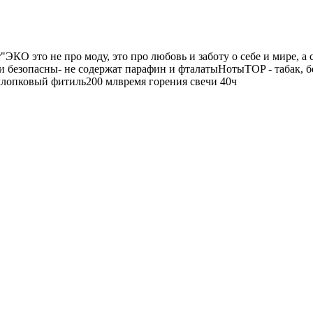
КО это не про моду, это про любовь и заботу о себе и мире, а 
и безопасны- не содержат парафин и фталатыНотыTOP - табак, 
 хлопковый фитиль200 млвремя горения свечи 40ч