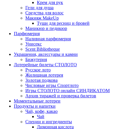
Крем для рук
Гели для душа
Средства для волос
Макияж MakeUp
Туши для ресниц и бровей
Маникюр и педикюр
Парфюмерия
Наливная парфюмерия
Унисекс
Scent Bibliotheque
Украшения, аксессуары и камни
Бижутерия
Лотерейные билеты СТОЛОТО
Русское лото
Жилищная лотерея
Золотая подкова
Числовые игры Спортлото
Игры СТОЛОТО онлайн СИНДИКАТОМ
Архив тиражей и проверка билетов
Моментальные лотереи
Продукты и напитки
Чай, кофе, какао
Чай
Специи и ингредиенты
Лимонная кислота