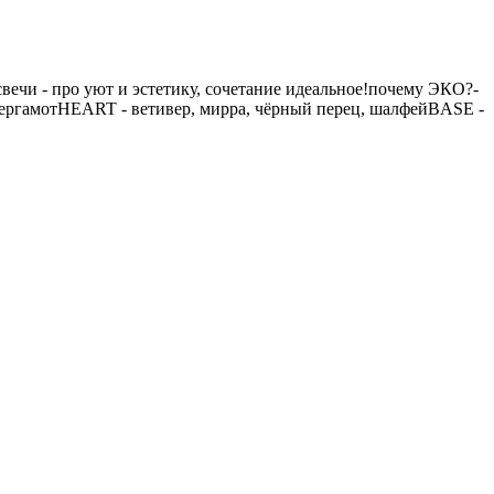
свечи - про уют и эстетику, сочетание идеальное!почему ЭКО?-
бергамотHEART - ветивер, мирра, чёрный перец, шалфейBASE -