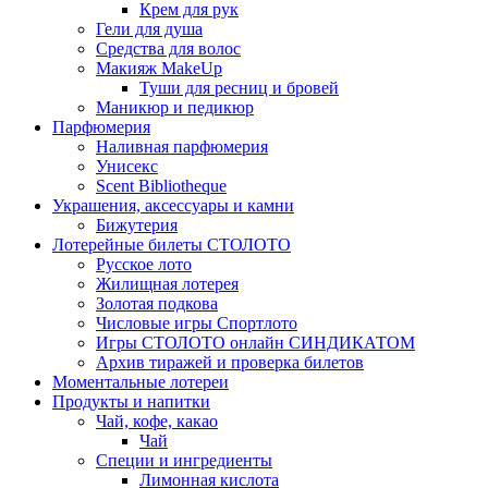
Крем для рук
Гели для душа
Средства для волос
Макияж MakeUp
Туши для ресниц и бровей
Маникюр и педикюр
Парфюмерия
Наливная парфюмерия
Унисекс
Scent Bibliotheque
Украшения, аксессуары и камни
Бижутерия
Лотерейные билеты СТОЛОТО
Русское лото
Жилищная лотерея
Золотая подкова
Числовые игры Спортлото
Игры СТОЛОТО онлайн СИНДИКАТОМ
Архив тиражей и проверка билетов
Моментальные лотереи
Продукты и напитки
Чай, кофе, какао
Чай
Специи и ингредиенты
Лимонная кислота