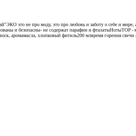
"ЭКО это не про моду, это про любовь и заботу о себе и мире, а
ованы и безопасны- не содержат парафин и фталатыНотыTOP - м
 воск, аромамасла, хлопковый фитиль200 млвремя горения свечи 