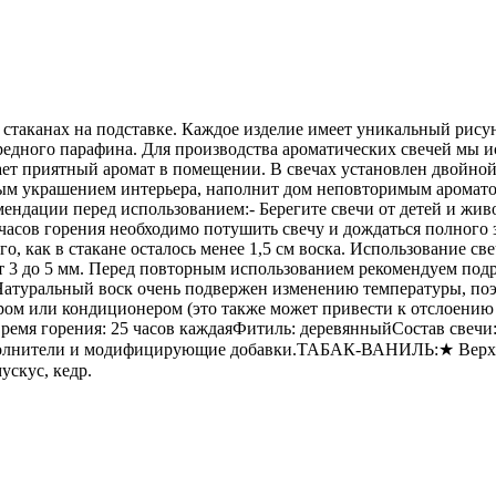
х стаканах на подставке. Каждое изделие имеет уникальный рису
 вредного парафина. Для производства ароматических свечей мы
ает приятный аромат в помещении. В свечах установлен двойной
чным украшением интерьера, наполнит дом неповторимым аромат
мендации перед использованием:- Берегите свечи от детей и жив
 часов горения необходимо потушить свечу и дождаться полного з
ого, как в стакане осталось менее 1,5 см воска. Использование 
 3 до 5 мм. Перед повторным использованием рекомендуем подрез
туральный воск очень подвержен изменению температуры, поэт
ором или кондиционером (это также может привести к отслоению 
лВремя горения: 25 часов каждаяФитиль: деревянныйСостав свеч
полнители и модифицирующие добавки.ТАБАК-ВАНИЛЬ:★ Верхни
ускус, кедр.