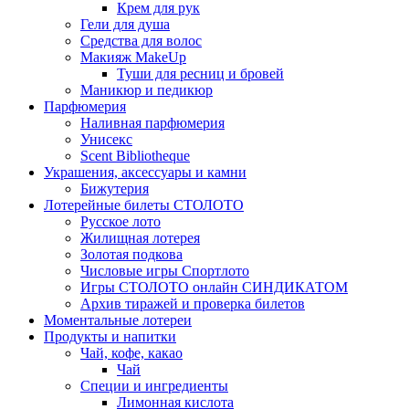
Крем для рук
Гели для душа
Средства для волос
Макияж MakeUp
Туши для ресниц и бровей
Маникюр и педикюр
Парфюмерия
Наливная парфюмерия
Унисекс
Scent Bibliotheque
Украшения, аксессуары и камни
Бижутерия
Лотерейные билеты СТОЛОТО
Русское лото
Жилищная лотерея
Золотая подкова
Числовые игры Спортлото
Игры СТОЛОТО онлайн СИНДИКАТОМ
Архив тиражей и проверка билетов
Моментальные лотереи
Продукты и напитки
Чай, кофе, какао
Чай
Специи и ингредиенты
Лимонная кислота