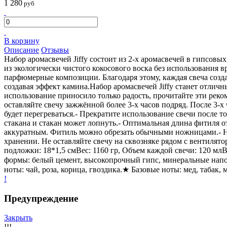
1 280
руб
В корзину
Описание
Отзывы
Набор аромасвечей Jiffy состоит из 2-х аромасвечей в гипсовы
из экологически чистого кокосового воска без использования
парфюмерные композиции. Благодаря этому, каждая свеча созд
создавая эффект камина.Набор аромасвечей Jiffy станет отли
использование приносило только радость, прочитайте эти реко
оставляйте свечу зажжённой более 3-х часов подряд. После 3-х
будет перегреваться.- Прекратите использование свечи после т
стакана и стакан может лопнуть.- Оптимальная длина фитиля от
аккуратным. Фитиль можно обрезать обычными ножницами.- На
хранении. Не оставляйте свечу на сквозняке рядом с вентилят
подложки: 18*1,5 смВес: 1160 гр, Объем каждой свечи: 120 м
формы: белый цемент, высокопрочный гипс, минеральные на
ноты: чай, роза, корица, гвоздика.★ Базовые ноты: мед, табак, м
!
Предупреждение
Закрыть
!!!