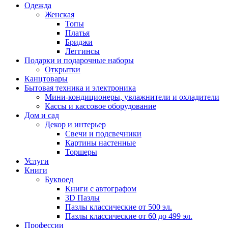
Одежда
Женская
Топы
Платья
Бриджи
Леггинсы
Подарки и подарочные наборы
Открытки
Канцтовары
Бытовая техника и электроника
Мини-кондиционеры, увлажнители и охладители
Кассы и кассовое оборудование
Дом и сад
Декор и интерьер
Свечи и подсвечники
Картины настенные
Торшеры
Услуги
Книги
Буквоед
Книги с автографом
3D Пазлы
Пазлы классические от 500 эл.
Пазлы классические от 60 до 499 эл.
Профессии