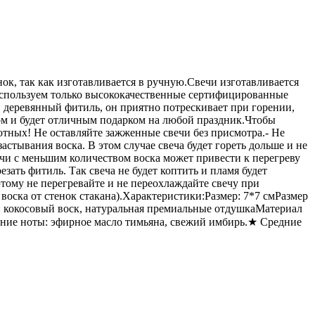
нок, так как изготавливается в ручную.Свечи изготавливается
 используем только высококачественные сертифицированные
 деревянный фитиль, он приятно потрескивает при горении,
ом и будет отличным подарком на любой праздник.Чтобы
отных! Не оставляйте зажженные свечи без присмотра.- Не
астывания воска. В этом случае свеча будет гореть дольше и не
свечи с меньшим количеством воска может привести к перегреву
ать фитиль. Так свеча не будет коптить и пламя будет
ому не перегревайте и не переохлаждайте свечу при
воска от стенок стакана).Характеристики:Размер: 7*7 смРазмер
и: кокосовый воск, натуральная премиальные отдушкаМатериал
е ноты: эфирное масло тимьяна, свежий имбирь.★ Средние