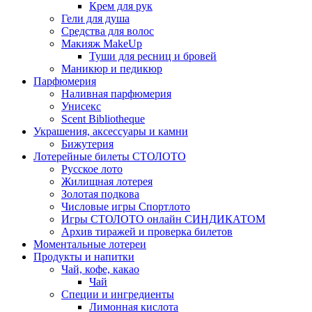
Крем для рук
Гели для душа
Средства для волос
Макияж MakeUp
Туши для ресниц и бровей
Маникюр и педикюр
Парфюмерия
Наливная парфюмерия
Унисекс
Scent Bibliotheque
Украшения, аксессуары и камни
Бижутерия
Лотерейные билеты СТОЛОТО
Русское лото
Жилищная лотерея
Золотая подкова
Числовые игры Спортлото
Игры СТОЛОТО онлайн СИНДИКАТОМ
Архив тиражей и проверка билетов
Моментальные лотереи
Продукты и напитки
Чай, кофе, какао
Чай
Специи и ингредиенты
Лимонная кислота