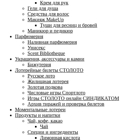
Крем для рук
Гели для душа
Средства для волос
Макияж MakeUp
Туши для ресниц и бровей
Маникюр и педикюр
Парфюмерия
Наливная парфюмерия
Унисекс
Scent Bibliotheque
Украшения, аксессуары и камни
Бижутерия
Лотерейные билеты СТОЛОТО
Русское лото
Жилищная лотерея
Золотая подкова
Числовые игры Спортлото
Игры СТОЛОТО онлайн СИНДИКАТОМ
Архив тиражей и проверка билетов
Моментальные лотереи
Продукты и напитки
Чай, кофе, какао
Чай
Специи и ингредиенты
Лимонная кислота