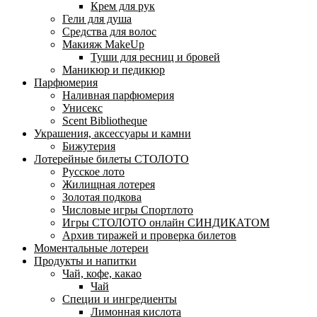
Крем для рук
Гели для душа
Средства для волос
Макияж MakeUp
Туши для ресниц и бровей
Маникюр и педикюр
Парфюмерия
Наливная парфюмерия
Унисекс
Scent Bibliotheque
Украшения, аксессуары и камни
Бижутерия
Лотерейные билеты СТОЛОТО
Русское лото
Жилищная лотерея
Золотая подкова
Числовые игры Спортлото
Игры СТОЛОТО онлайн СИНДИКАТОМ
Архив тиражей и проверка билетов
Моментальные лотереи
Продукты и напитки
Чай, кофе, какао
Чай
Специи и ингредиенты
Лимонная кислота