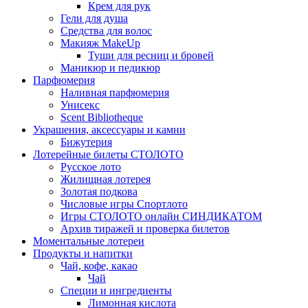
Крем для рук
Гели для душа
Средства для волос
Макияж MakeUp
Туши для ресниц и бровей
Маникюр и педикюр
Парфюмерия
Наливная парфюмерия
Унисекс
Scent Bibliotheque
Украшения, аксессуары и камни
Бижутерия
Лотерейные билеты СТОЛОТО
Русское лото
Жилищная лотерея
Золотая подкова
Числовые игры Спортлото
Игры СТОЛОТО онлайн СИНДИКАТОМ
Архив тиражей и проверка билетов
Моментальные лотереи
Продукты и напитки
Чай, кофе, какао
Чай
Специи и ингредиенты
Лимонная кислота