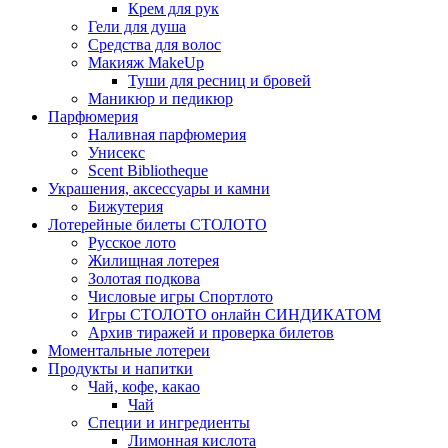
Крем для рук
Гели для душа
Средства для волос
Макияж MakeUp
Туши для ресниц и бровей
Маникюр и педикюр
Парфюмерия
Наливная парфюмерия
Унисекс
Scent Bibliotheque
Украшения, аксессуары и камни
Бижутерия
Лотерейные билеты СТОЛОТО
Русское лото
Жилищная лотерея
Золотая подкова
Числовые игры Спортлото
Игры СТОЛОТО онлайн СИНДИКАТОМ
Архив тиражей и проверка билетов
Моментальные лотереи
Продукты и напитки
Чай, кофе, какао
Чай
Специи и ингредиенты
Лимонная кислота