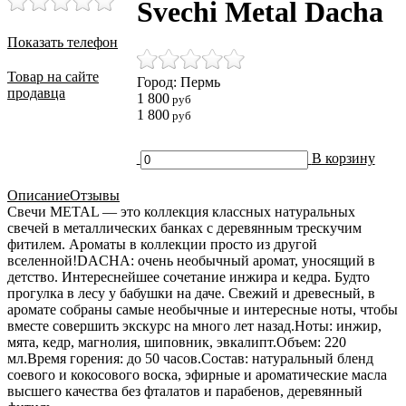
Svechi Metal Dacha
Показать телефон
Товар на сайте
Город: Пермь
продавца
1 800
руб
1 800
руб
В корзину
Описание
Отзывы
Свечи METAL — это коллекция классных натуральных
свечей в металлических банках с деревянным трескучим
фитилем. Ароматы в коллекции просто из другой
вселенной!DACHA: очень необычный аромат, уносящий в
детство. Интереснейшее сочетание инжира и кедра. Будто
прогулка в лесу у бабушки на даче. Свежий и древесный, в
аромате собраны самые необычные и интересные ноты, чтобы
вместе совершить экскурс на много лет назад.Ноты: инжир,
мята, кедр, магнолия, шиповник, эвкалипт.Объем: 220
мл.Время горения: до 50 часов.Состав: натуральный бленд
соевого и кокосового воска, эфирные и ароматические масла
высшего качества без фталатов и парабенов, деревянный