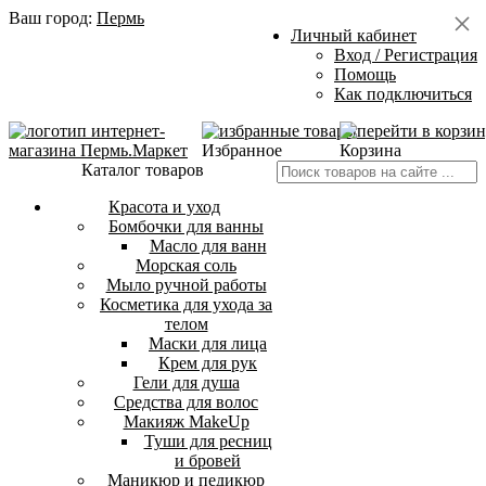
Ваш город:
Пермь
Личный кабинет
Вход / Регистрация
Помощь
Как подключиться
Избранное
Корзина
Каталог товаров
Красота и уход
Бомбочки для ванны
Масло для ванн
Морская соль
Мыло ручной работы
Косметика для ухода за
телом
Маски для лица
Крем для рук
Гели для душа
Средства для волос
Макияж MakeUp
Туши для ресниц
и бровей
Маникюр и педикюр