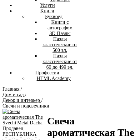
Услуги
Книги
Буквоед
Книги с
автографом
3D Пазлы
Пазлы
классические от
500 эл.
Пазлы
классические от
60 до 499 эл.
Профессии
HTML Academy
Главная
/
Дом и сад
/
Декор и интерьер
/
Свечи и подсвечники
Свеча
Продавец
ароматическая The
РЕСПYБЛИКА