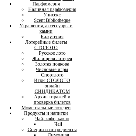
Парфюмерия
Наливная парфюмерия
Унисекс
Scent Bibliotheque
Украшения, аксессуары и
камни
Бижутерия
Лотерейные билеты
СТОЛОТО
Русское лото
Жилищная лотерея
Золотая подкова
Числовые игры
Спортлото
Игры СТОЛОТО
онлайн
СИНДИКАТОМ
Архив тиражей и
проверка билетов
Моментальные лотереи
Продукты и напитки
Чай, кофе, какао
Чай
Специи и ингредиенты
Лимонная