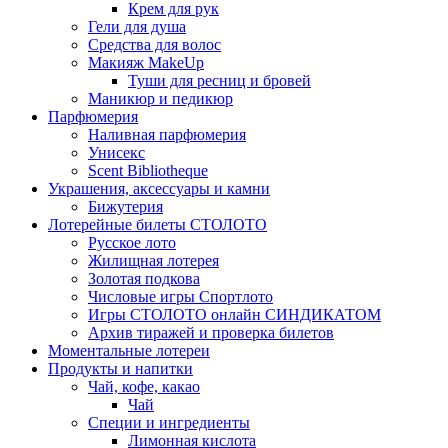
Крем для рук
Гели для душа
Средства для волос
Макияж MakeUp
Туши для ресниц и бровей
Маникюр и педикюр
Парфюмерия
Наливная парфюмерия
Унисекс
Scent Bibliotheque
Украшения, аксессуары и камни
Бижутерия
Лотерейные билеты СТОЛОТО
Русское лото
Жилищная лотерея
Золотая подкова
Числовые игры Спортлото
Игры СТОЛОТО онлайн СИНДИКАТОМ
Архив тиражей и проверка билетов
Моментальные лотереи
Продукты и напитки
Чай, кофе, какао
Чай
Специи и ингредиенты
Лимонная кислота