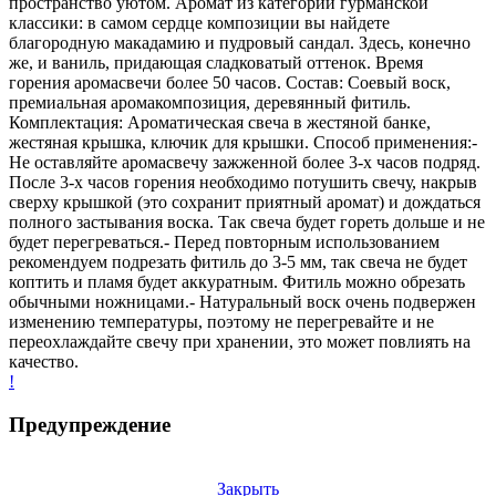
пространство уютом. Аромат из категории гурманской
классики: в самом сердце композиции вы найдете
благородную макадамию и пудровый сандал. Здесь, конечно
же, и ваниль, придающая сладковатый оттенок. Время
горения аромасвечи более 50 часов. Состав: Соевый воск,
премиальная аромакомпозиция, деревянный фитиль.
Комплектация: Ароматическая свеча в жестяной банке,
жестяная крышка, ключик для крышки. Способ применения:-
Не оставляйте аромасвечу зажженной более 3-х часов подряд.
После 3-х часов горения необходимо потушить свечу, накрыв
сверху крышкой (это сохранит приятный аромат) и дождаться
полного застывания воска. Так свеча будет гореть дольше и не
будет перегреваться.- Перед повторным использованием
рекомендуем подрезать фитиль до 3-5 мм, так свеча не будет
коптить и пламя будет аккуратным. Фитиль можно обрезать
обычными ножницами.- Натуральный воск очень подвержен
изменению температуры, поэтому не перегревайте и не
переохлаждайте свечу при хранении, это может повлиять на
качество.
!
Предупреждение
Закрыть