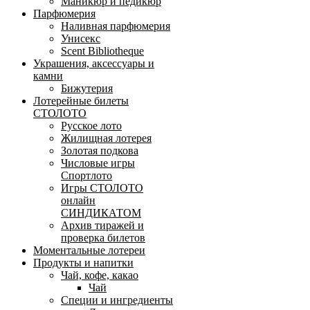
Маникюр и педикюр
Парфюмерия
Наливная парфюмерия
Унисекс
Scent Bibliotheque
Украшения, аксессуары и
камни
Бижутерия
Лотерейные билеты
СТОЛОТО
Русское лото
Жилищная лотерея
Золотая подкова
Числовые игры
Спортлото
Игры СТОЛОТО
онлайн
СИНДИКАТОМ
Архив тиражей и
проверка билетов
Моментальные лотереи
Продукты и напитки
Чай, кофе, какао
Чай
Специи и ингредиенты