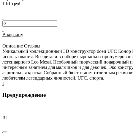
1 615
руб
В корзину
Описание
Отзывы
Уникальный коллекционный 3D конструктор боец UFC Конор Ма
использования. Все детали в наборе вырезаны и пронумерованы
легендарного Leo Messi. Необычный творческий подарочный на
интересным занятием для мальчиков и для девочек. Эко констр
аэрозольная краска. Собранный бюст станет отличным реквизи
любителям легендарных личностей, UFC, спорта.
!
Предупреждение
!!!