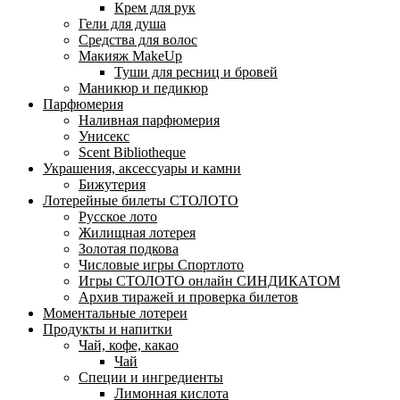
Крем для рук
Гели для душа
Средства для волос
Макияж MakeUp
Туши для ресниц и бровей
Маникюр и педикюр
Парфюмерия
Наливная парфюмерия
Унисекс
Scent Bibliotheque
Украшения, аксессуары и камни
Бижутерия
Лотерейные билеты СТОЛОТО
Русское лото
Жилищная лотерея
Золотая подкова
Числовые игры Спортлото
Игры СТОЛОТО онлайн СИНДИКАТОМ
Архив тиражей и проверка билетов
Моментальные лотереи
Продукты и напитки
Чай, кофе, какао
Чай
Специи и ингредиенты
Лимонная кислота