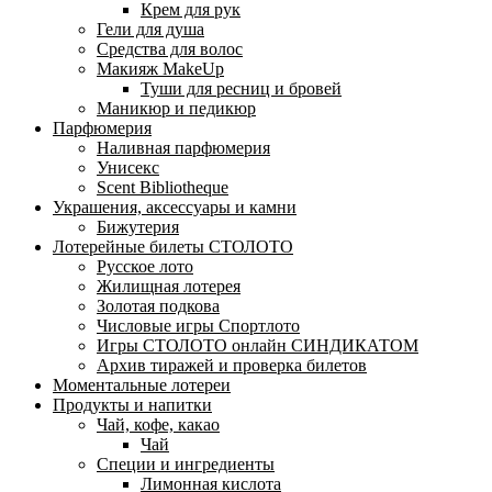
Крем для рук
Гели для душа
Средства для волос
Макияж MakeUp
Туши для ресниц и бровей
Маникюр и педикюр
Парфюмерия
Наливная парфюмерия
Унисекс
Scent Bibliotheque
Украшения, аксессуары и камни
Бижутерия
Лотерейные билеты СТОЛОТО
Русское лото
Жилищная лотерея
Золотая подкова
Числовые игры Спортлото
Игры СТОЛОТО онлайн СИНДИКАТОМ
Архив тиражей и проверка билетов
Моментальные лотереи
Продукты и напитки
Чай, кофе, какао
Чай
Специи и ингредиенты
Лимонная кислота