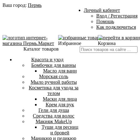
Ваш город:
Пермь
Личный кабинет
Вход / Регистрация
Помощь
Как подключиться
Избранное
Корзина
Каталог товаров
Красота и уход
Бомбочки для ванны
Масло для ванн
Морская соль
Мыло ручной работы
Косметика для ухода за
телом
Маски для лица
Крем для рук
Гели для душа
Средства для волос
Макияж MakeUp
Туши для ресниц
и бровей
Маникюр и педикюр