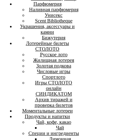
Парфюмерия
Наливная парфюмерия
Унисекс
Scent Bibliotheque
Украшения, аксессуары и
камни
Бижутерия
Лотерейные билеты
СТОЛОТО
Русское лото
Жилищная лотерея
Золотая подкова
Числовые игры
Спортлото
Игры СТОЛОТО
онлайн
СИНДИКАТОМ
Архив тиражей и
проверка билетов
Моментальные лотереи
Продукты и напитки
Чай, кофе, какао
Чай
Специи и ингредиенты
Лимонная