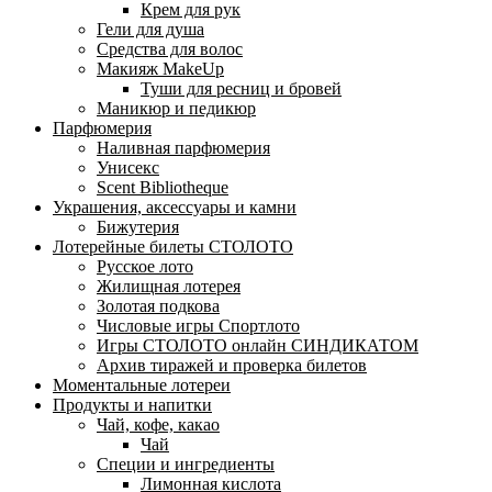
Крем для рук
Гели для душа
Средства для волос
Макияж MakeUp
Туши для ресниц и бровей
Маникюр и педикюр
Парфюмерия
Наливная парфюмерия
Унисекс
Scent Bibliotheque
Украшения, аксессуары и камни
Бижутерия
Лотерейные билеты СТОЛОТО
Русское лото
Жилищная лотерея
Золотая подкова
Числовые игры Спортлото
Игры СТОЛОТО онлайн СИНДИКАТОМ
Архив тиражей и проверка билетов
Моментальные лотереи
Продукты и напитки
Чай, кофе, какао
Чай
Специи и ингредиенты
Лимонная кислота