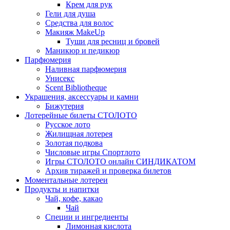
Крем для рук
Гели для душа
Средства для волос
Макияж MakeUp
Туши для ресниц и бровей
Маникюр и педикюр
Парфюмерия
Наливная парфюмерия
Унисекс
Scent Bibliotheque
Украшения, аксессуары и камни
Бижутерия
Лотерейные билеты СТОЛОТО
Русское лото
Жилищная лотерея
Золотая подкова
Числовые игры Спортлото
Игры СТОЛОТО онлайн СИНДИКАТОМ
Архив тиражей и проверка билетов
Моментальные лотереи
Продукты и напитки
Чай, кофе, какао
Чай
Специи и ингредиенты
Лимонная кислота