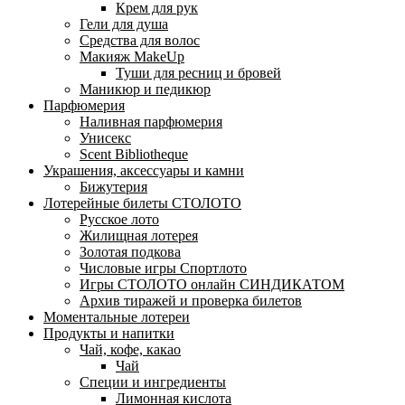
Крем для рук
Гели для душа
Средства для волос
Макияж MakeUp
Туши для ресниц и бровей
Маникюр и педикюр
Парфюмерия
Наливная парфюмерия
Унисекс
Scent Bibliotheque
Украшения, аксессуары и камни
Бижутерия
Лотерейные билеты СТОЛОТО
Русское лото
Жилищная лотерея
Золотая подкова
Числовые игры Спортлото
Игры СТОЛОТО онлайн СИНДИКАТОМ
Архив тиражей и проверка билетов
Моментальные лотереи
Продукты и напитки
Чай, кофе, какао
Чай
Специи и ингредиенты
Лимонная кислота