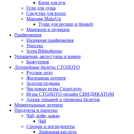
Крем для рук
Гели для душа
Средства для волос
Макияж MakeUp
Туши для ресниц и бровей
Маникюр и педикюр
Парфюмерия
Наливная парфюмерия
Унисекс
Scent Bibliotheque
Украшения, аксессуары и камни
Бижутерия
Лотерейные билеты СТОЛОТО
Русское лото
Жилищная лотерея
Золотая подкова
Числовые игры Спортлото
Игры СТОЛОТО онлайн СИНДИКАТОМ
Архив тиражей и проверка билетов
Моментальные лотереи
Продукты и напитки
Чай, кофе, какао
Чай
Специи и ингредиенты
Лимонная кислота