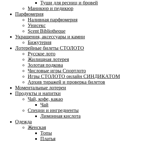
Туши для ресниц и бровей
Маникюр и педикюр
Парфюмерия
Наливная парфюмерия
Унисекс
Scent Bibliotheque
Украшения, аксессуары и камни
Бижутерия
Лотерейные билеты СТОЛОТО
Русское лото
Жилищная лотерея
Золотая подкова
Числовые игры Спортлото
Игры СТОЛОТО онлайн СИНДИКАТОМ
Архив тиражей и проверка билетов
Моментальные лотереи
Продукты и напитки
Чай, кофе, какао
Чай
Специи и ингредиенты
Лимонная кислота
Одежда
Женская
Топы
Платья