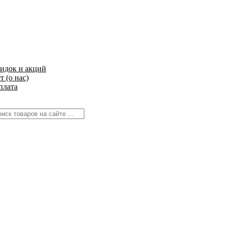
кидок и акций
 (о нас)
плата