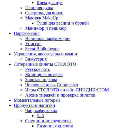
Крем для рук
Гели для душа
Средства для волос
Макияж MakeUp
Туши для ресниц и бровей
Маникюр и педикюр
Парфюмерия
Наливная парфюмерия
Унисекс
Scent Bibliotheque
Украшения, аксессуары и камни
Бижутерия
Лотерейные билеты СТОЛОТО
Русское лото
Жилищная лотерея
Золотая подкова
Числовые игры Спортлото
Игры СТОЛОТО онлайн СИНДИКАТОМ
Архив тиражей и проверка билетов
Моментальные лотереи
Продукты и напитки
Чай, кофе, какао
Чай
Специи и ингредиенты
Лимонная кислота