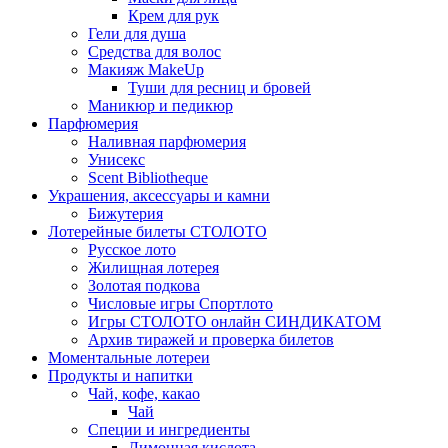
Крем для рук
Гели для душа
Средства для волос
Макияж MakeUp
Туши для ресниц и бровей
Маникюр и педикюр
Парфюмерия
Наливная парфюмерия
Унисекс
Scent Bibliotheque
Украшения, аксессуары и камни
Бижутерия
Лотерейные билеты СТОЛОТО
Русское лото
Жилищная лотерея
Золотая подкова
Числовые игры Спортлото
Игры СТОЛОТО онлайн СИНДИКАТОМ
Архив тиражей и проверка билетов
Моментальные лотереи
Продукты и напитки
Чай, кофе, какао
Чай
Специи и ингредиенты
Лимонная кислота