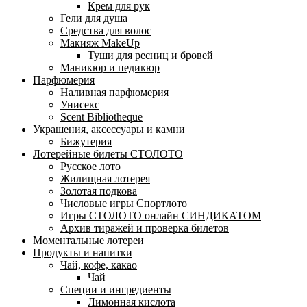
Крем для рук
Гели для душа
Средства для волос
Макияж MakeUp
Туши для ресниц и бровей
Маникюр и педикюр
Парфюмерия
Наливная парфюмерия
Унисекс
Scent Bibliotheque
Украшения, аксессуары и камни
Бижутерия
Лотерейные билеты СТОЛОТО
Русское лото
Жилищная лотерея
Золотая подкова
Числовые игры Спортлото
Игры СТОЛОТО онлайн СИНДИКАТОМ
Архив тиражей и проверка билетов
Моментальные лотереи
Продукты и напитки
Чай, кофе, какао
Чай
Специи и ингредиенты
Лимонная кислота