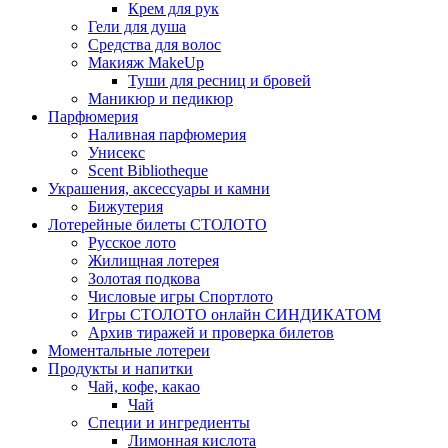
Крем для рук
Гели для душа
Средства для волос
Макияж MakeUp
Туши для ресниц и бровей
Маникюр и педикюр
Парфюмерия
Наливная парфюмерия
Унисекс
Scent Bibliotheque
Украшения, аксессуары и камни
Бижутерия
Лотерейные билеты СТОЛОТО
Русское лото
Жилищная лотерея
Золотая подкова
Числовые игры Спортлото
Игры СТОЛОТО онлайн СИНДИКАТОМ
Архив тиражей и проверка билетов
Моментальные лотереи
Продукты и напитки
Чай, кофе, какао
Чай
Специи и ингредиенты
Лимонная кислота